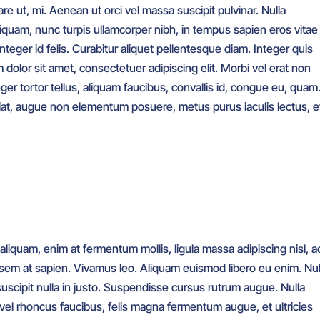
are ut, mi. Aenean ut orci vel massa suscipit pulvinar. Nulla
aliquam, nunc turpis ullamcorper nibh, in tempus sapien eros vitae
teger id felis. Curabitur aliquet pellentesque diam. Integer quis
 dolor sit amet, consectetuer adipiscing elit. Morbi vel erat non
eger tortor tellus, aliquam faucibus, convallis id, congue eu, quam
ugiat, augue non elementum posuere, metus purus iaculis lectus, e
 aliquam, enim at fermentum mollis, ligula massa adipiscing nisl, a
 sem at sapien. Vivamus leo. Aliquam euismod libero eu enim. Nul
suscipit nulla in justo. Suspendisse cursus rutrum augue. Nulla
em vel rhoncus faucibus, felis magna fermentum augue, et ultricies